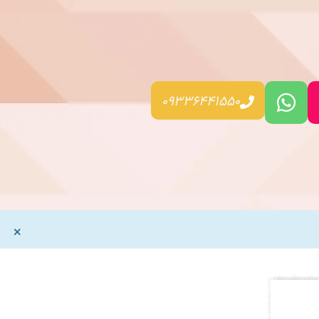
09336441550
×